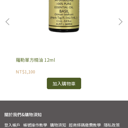
羅勒單方精油 12ml
黑
NT$1,100
NT
加入購物車
關於我們&購物須知
登入帳戶
帳號操作教學
購物須知
超商條碼繳費教學
隱私政策