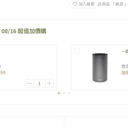
加入最愛
此商品 「 最高
- 08/16 超值加價購
一
0
售
299
加