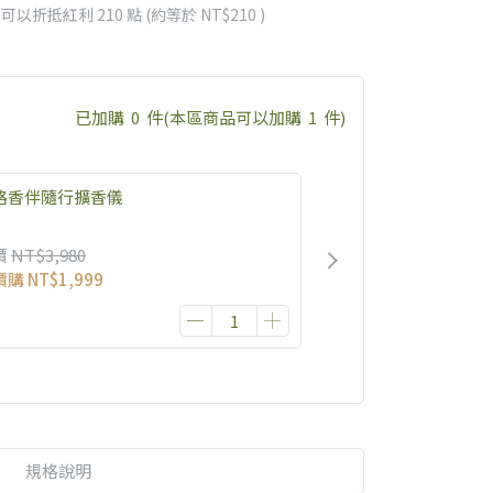
 」可以折抵紅利
210
點 (約等於
NT$210
)
已加購
0
件
(本區商品可以加購
1
件)
路香伴隨行擴香儀
價
NT$3,980
價購
NT$1,999
規格說明