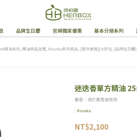
息
品牌生日慶
官網獨家優惠
基本分類系列
5ml精油系列
,
精油商品全覽
,
Roonka系列商品
,
[庫存查詢][大於0]
,
[品牌生日慶] 
迷迭香單方精油 25
薰香、滴於薰香器使用
Roonka
NT$2,100