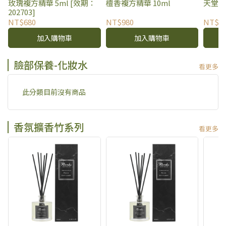
玫瑰複方精華 5ml [效期：
檀香複方精華 10ml
天堂牧
202703]
NT$680
NT$980
NT$9
加入購物車
加入購物車
臉部保養-化妝水
看更多
此分類目前沒有商品
香氛擴香竹系列
看更多