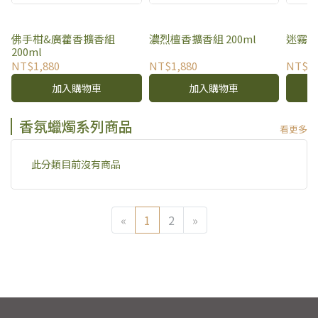
佛手柑&廣藿香擴香組
濃烈檀香擴香組 200ml
迷霧森
200ml
NT$1,880
NT$1,880
NT$1,
加入購物車
加入購物車
香氛蠟燭系列商品
看更多
此分類目前沒有商品
«
1
2
»